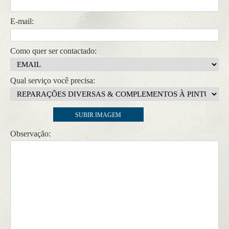
CONTATO
E-mail:
Como quer ser contactado:
Qual serviço você precisa:
Anexar foto:
SUBIR IMAGEM
Observação: